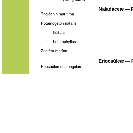
Naìadàceæ — 
Triglòchin marítima
Potamogèton nàtans
"
flùitans
"
heterophyllus
Zostèra
marí
na
Eriocaùleæ — P
Eriocaùlon septangulàre