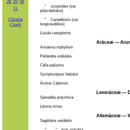
28
29
30
"
scirpoìdes (var.
31
polycéphalus)
Closing
"
Canadéns
is (var.
longicaudàtus)
Clock
Lùzula campéstris
Aràceæ — Arum
Arisæma triphyllum
Peltándra undulàta
Cálla palústris
Symplocárpus fœtidus
Ácorus Cálamus
Lemnàceæ — D
Spirodèla polyrrhìza
Lémna mìnor
Alismàceæ — Wa
Sagittària variábilis
"
"
(var. grácilis)