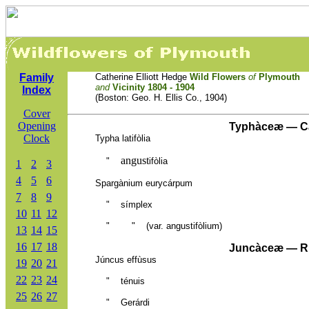
Family
Catherine Elliott Hedge
Wild Flowers
of
Plymouth
and
Vicinity 1804 - 1904
Index
(Boston: Geo. H. Ellis Co., 1904)
Cover
Opening
Typhàceæ — Cat
Clock
Typha lat
ifòlia
angust
"
ifòlia
1
2
3
4
5
6
Spargànium eurycárpum
7
8
9
"
símplex
10
11
12
"
"
(var.
angust
ifòli
um)
13
14
15
16
17
18
Juncàceæ — R
Júncus effùsus
19
20
21
22
23
24
"
ténuis
25
26
27
"
Gerárdi