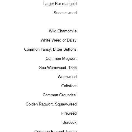
Larger Bur-marigold
Sneeze-weed
Wild Chamomile
White Weed or Daisy
Common Tansy. Bitter Buttons
Common Mugwort
Sea Wormwood. 1836
Wormwood
Coltsfoot
Common Groundsel
Golden Ragwort. Squaw-weed
Fireweed
Burdock
Common Plumed Thistle