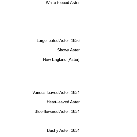
White-topped Aster
Large-leafed Aster. 1836
Showy Aster
New England [Aster]
Various-leaved Aster. 1834
Heart-leaved Aster
Blue-flowered Aster. 1834
Bushy Aster. 1834