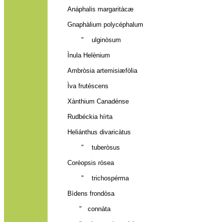
Anáphalis margaritàcæ
Gnaphàlium polycéphalum
" ulginòsum
Ìnula Helènium
Ambròsia artemisiæfòlia
Ìva frutéscens
Xànthium Canadénse
Rudbéckia hírta
Heliánthus divaricàtus
" tuberòsus
Coréopsis ròsea
" trichospérma
Bìdens frondòsa
" connàta