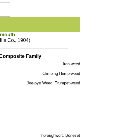
ymouth
llis Co., 1904)
Composite Family
Iron-weed
Climbing Hemp-weed
Joe-pye Weed. Trumpet-weed
Thoroughwort. Boneset