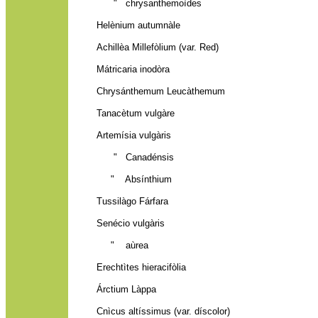
" chrysanthemoìdes
Helènium autumnàle
Achillèa Millefòlium (var. Red)
Mátricaria inodòra
Chrysánthemum Leucàthemum
Tanacètum vulgàre
Artemísia vulgàris
" Canadénsis
" Absínthium
Tussilàgo Fárfara
Senécio vulgàris
" aùrea
Erechtìtes hieracifòlia
Árctium Làppa
Cnìcus altíssimus (var. díscolor)