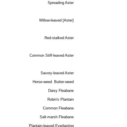
Spreading Aster
Willow-leaved [Aster]
Red-stalked Aster
Common Stiff-leaved Aster
Savory-leaved Aster
Horse-weed. Butter-weed
Daisy Fleabane
Robin's Plantain
Common Fleabane
Salt-marsh Fleabane
Plantain-leaved Everlasting