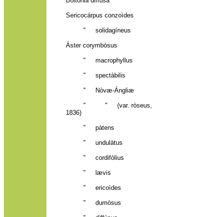
Boltònia diffùsa
Sericocárpus conzoìdes
" solidagíneus
Áster corymbòsus
" macrophyllus
" spectàbilis
" Nòvæ-Ángliæ
" " (var. ròseus,
1836)
" pàtens
" undulàtus
" cordifòlius
" lævis
" ericoìdes
" dumòsus