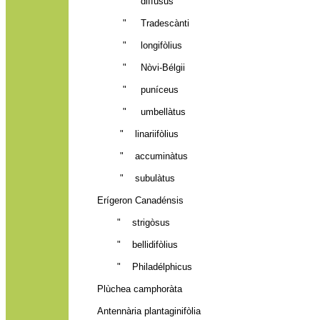
" diffùsus
" Tradescànti
" longifòlius
" Nòvi-Bélgii
" puníceus
" umbellàtus
" linariifòlius
" accuminàtus
" subulàtus
Erígeron Canadénsis
" strigòsus
" bellidifòlius
" Philadélphicus
Plùchea camphoràta
Antennària plantaginifòlia