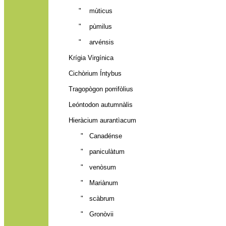
" mùticus
" pùmilus
" arvénsis
Krígia Virgínica
Cichòrium Íntybus
Tragopògon porrifòlius
Leóntodon autumnàlis
Hieràcium aurantìacum
" Canadénse
" paniculàtum
" venòsum
" Mariànum
" scàbrum
" Gronòvii