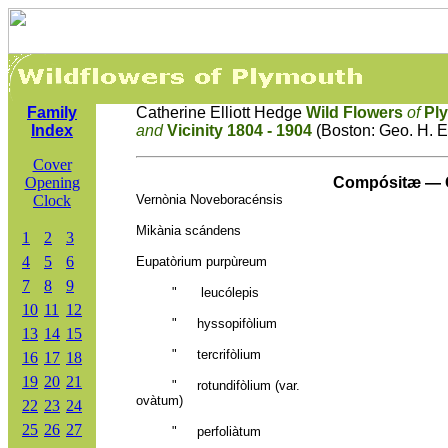
Family
Catherine Elliott Hedge
Wild Flowers
of
Pl
Index
and
Vicinity 1804 - 1904
(Boston: Geo. H. E
Cover
Opening
Compósitæ — 
Clock
Vernònia Noveboracénsis
Mikània scándens
1
2
3
4
5
6
Eupatòrium purpùreum
7
8
9
" leucólepis
10
11
12
" hyssopifòlium
13
14
15
" tercrifòlium
16
17
18
19
20
21
" rotundifòlium (var.
ovàtum)
22
23
24
25
26
27
" perfoliàtum