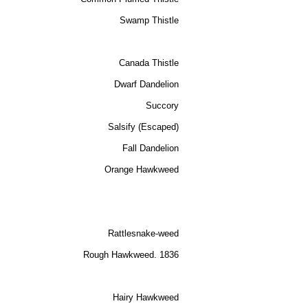
Swamp Thistle
Canada Thistle
Dwarf Dandelion
Succory
Salsify (Escaped)
Fall Dandelion
Orange Hawkweed
Rattlesnake-weed
Rough Hawkweed. 1836
Hairy Hawkweed