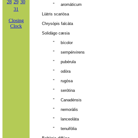
28
29
30
" aromáticum
31
Liàtris scariòsa
Closing
Chrysópis falcàta
Clock
Solidàgo cæsia
" bícolor
" sempérvirens
" pubérula
" odòra
" rugòsa
" serótina
" Canadénsis
" nemoràlis
" lanceolàta
" tenuifòlia