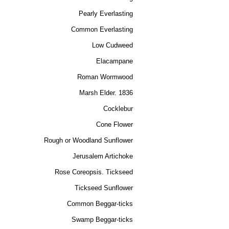
Pearly Everlasting
Common Everlasting
Low Cudweed
Elacampane
Roman Wormwood
Marsh Elder. 1836
Cocklebur
Cone Flower
Rough or Woodland Sunflower
Jerusalem Artichoke
Rose Coreopsis. Tickseed
Tickseed Sunflower
Common Beggar-ticks
Swamp Beggar-ticks